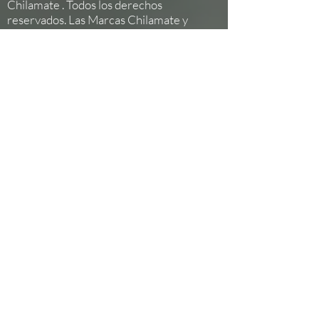
Chilamate . Todos los derechos
reservados. Las Marcas Chilamate y
Tenorio son marcas registradas.
Finca Chilamate
40501 Bagaces
Guanacaste
Costa Rica